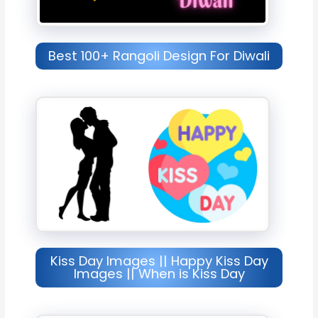
Best 100+ Rangoli Design For Diwali
Kiss Day Images || Happy Kiss Day
Images || When is Kiss Day