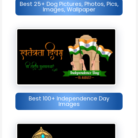
Best 25+ Dog Pictures, Photos, Pics,
Images, Wallpaper
Best 100+ Independence Day
Images