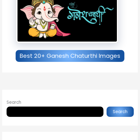
Best 20+ Ganesh Chaturthi Images
Search
Search