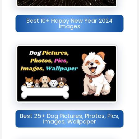
Best 10+ Happy New Year 2024
Images
Best 25+ Dog Pictures, Photos, Pics,
Images, Wallpaper