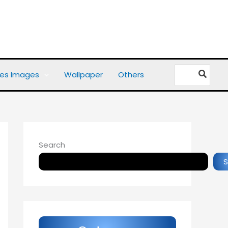
Search
es Images
Wallpaper
Others
for:
Search
S