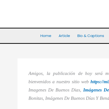
Skip
to
content
Home
Wishes Images
1010+ Imagenes De Buenos Di
Home
Article
Bio & Captions
Amigos, la publicación de hoy será m
bienvenidos a nuestro sitio web
https://m
Imagenes De Buenos Dias,
Imágenes De
Bonitas, Imágenes De Buenos Días Y Bend